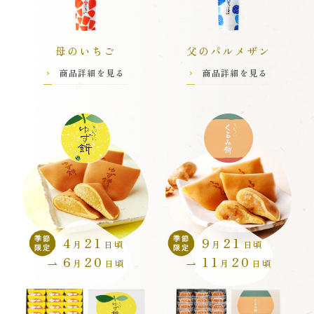
母のいちご
父のパルメザン
商品詳細を見る
商品詳細を見る
4
21
9
21
季節
季節
月
日頃
月
日頃
限定
限定
6
20
11
20
月
日頃
月
日頃