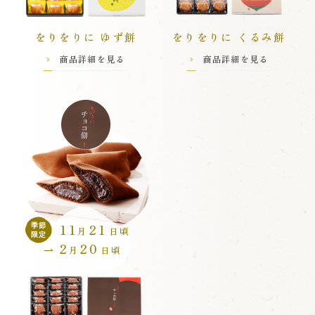
をりをりに ゆず餅
をりをりに くるみ餅
商品詳細を見る
商品詳細を見る
11
21
季節
月
日頃
限定
2
20
月
日頃