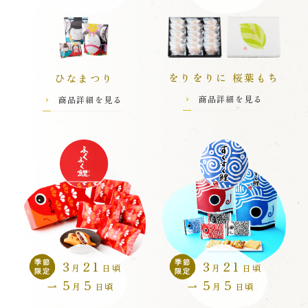
霜ごろも
磯角
をりをりに 桜葉もち
ひなまつり
アーモンド
商品詳細を見る
商品詳細を見る
のり太鼓
豆もち
手提げ袋・
揚ぱすた
紙袋
3
21
3
21
季節
季節
月
日頃
月
日頃
限定
限定
5
5
5
5
月
日頃
月
日頃