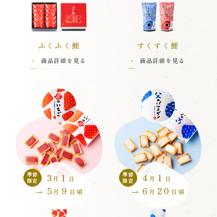
ふくふく鯉
すくすく鯉
商品詳細を見る
商品詳細を見る
3
1
4
1
季節
季節
月
日
月
日
限定
限定
5
9
6
20
月
日頃
月
日頃