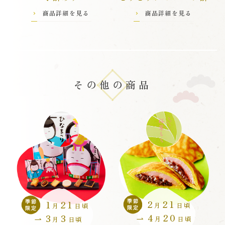
アーモンド
チーズ
商品詳細を見る
商品詳細を見る
チーズ
海老せんべい
海老
チョコット
その他の商品
ふわりチーズ
ミックス
黒胡椒
海老
あられ
2
21
1
21
季節
季節
月
日頃
月
日頃
限定
限定
4
20
3
3
月
日頃
月
日頃