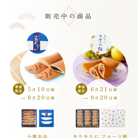
オンラインショップと実店舗の在庫状況は異なり
味是稀也
ます。
手巻納豆
味是稀也
味是稀也
いずれも在庫が無くなり次第、期間内でも販売終
手巻納豆
販売中の商品
集 十六選
三種
了とさせていただきます。
岐阜のあられ
せんべい・おかき
槌の音
手巻納豆
手巻納豆
うめ味
揚ぱすた
5
10
6
21
季節
季節
揚げまんじゅう
月
日頃
月
日頃
限定
限定
8
20
9
20
月
日頃
月
日頃
手巻納豆
欧風チーズ
焙煎桜えび
手提げ袋・紙袋
小餅あゆ
をりをりに フルーツ餅