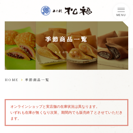
MENU
進物・贈答品
小餅あゆ
季節商品一覧
福ようよう
5
10
8
20
月
日頃
月
日頃
季節商品
season
福くるり
をりをりに
こしあん
旨塩おかき
おかき
フルーツ餅
袋入り商品
6
21
9
20
月
日頃
月
日頃
あれこれ
HOME
季節商品一覧
あられが勢揃い
季節商品一覧
全ての季節商品を見る
優づつみ
みんなの
みんなの
マヨネーズ
カレーおかき
オンラインショップと実店舗の在庫状況は異なります。
おかき
手提げ袋・
いずれも在庫が無くなり次第、期間内でも販売終了とさせていただき
味是稀也
紙袋
ます。
集
無料の手提げ袋・紙袋