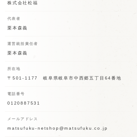
オンラインショップと実店舗の在庫状況は異なり
味是稀也
株式会社松福
ます。
手巻納豆
味是稀也
味是稀也
いずれも在庫が無くなり次第、期間内でも販売終
手巻納豆
集 十六選
三種
了とさせていただきます。
代表者
岐阜のあられ
栗本森義
運営統括責任者
せんべい・おかき
槌の音
栗本森義
手巻納豆
手巻納豆
うめ味
揚ぱすた
所在地
〒501-1177 岐阜県岐阜市中西郷五丁目64番地
揚げまんじゅう
電話番号
手巻納豆
欧風チーズ
焙煎桜えび
0120887531
手提げ袋・紙袋
メールアドレス
matsufuku-netshop@matsufuku.co.jp