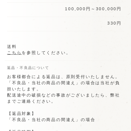
霜ごろも
磯角
100,000円～300,000円
330円
アーモンド
のり太鼓
豆もち
送料
こちら
を参照してください。
返品・不良品について
お客様都合による返品は、原則受付いたしません。
「不良品・当社の商品の間違え」の場合は当社が負
手提げ袋・
揚ぱすた
紙袋
担いたします。
配送途中の破損などの事故がございましたら、弊社
までご連絡ください。
【返品対象】
「不良品・当社の商品の間違え」の場合