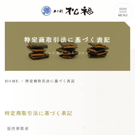
MENU
進物・贈答品
小餅あゆ
特定商取引法に基づく表記
福ようよう
5
10
8
20
月
日頃
月
日頃
季節商品
terms of use
福くるり
をりをりに
こしあん
旨塩おかき
おかき
フルーツ餅
袋入り商品
6
21
9
20
月
日頃
月
日頃
あれこれ
HOME
特定商取引法に基づく表記
あられが勢揃い
季節商品一覧
全ての季節商品を見る
優づつみ
みんなの
みんなの
マヨネーズ
カレーおかき
おかき
手提げ袋・
特定商取引法に基づく表記
味是稀也
紙袋
集
無料の手提げ袋・紙袋
販売事業者