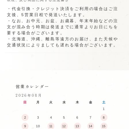
・代⾦引換・クレジット決済をご利⽤の場合はご注
⽂後、5営業⽇程で発送いたします。
・なお、お中元、お盆、お歳暮、年末年始などの注
⽂が混み合う時期は発送までに通常よりお⽇にちを
要する場合がございます。
・北海道、沖縄、離島等遠方のお届け、また天候や
交通状況によりましても遅れる場合がございます。
営業カレンダー
2026年08月
日
月
火
水
木
金
土
1
2
3
4
5
6
7
8
9
10
11
12
13
14
15