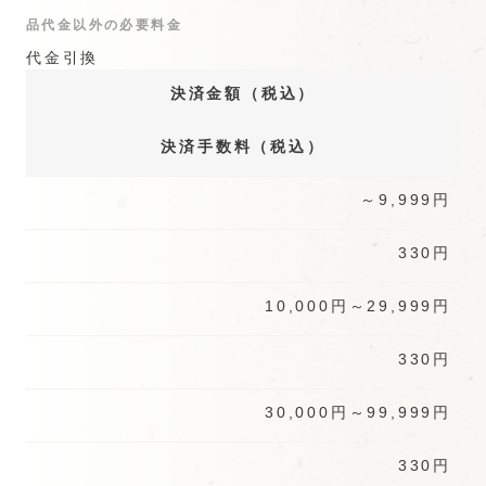
アーモンド
チーズ
品代金以外の必要料金
チーズ
海老せんべい
代金引換
決済金額（税込）
決済手数料（税込）
海老
チョコット
ふわりチーズ
ミックス
～9,999円
330円
10,000円～29,999円
黒胡椒
海老
あられ
330円
30,000円～99,999円
330円